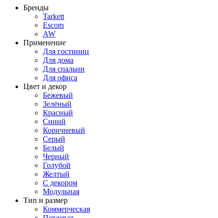
Бренды
Tarkett
Escom
AW
Применение
Для гостиниц
Для дома
Для спальни
Для офиса
Цвет и декор
Бежевый
Зелёный
Красный
Синий
Коричневый
Серый
Белый
Черный
Голубой
Желтый
С декором
Модульная
Тип и размер
Коммерческая
Петлевая