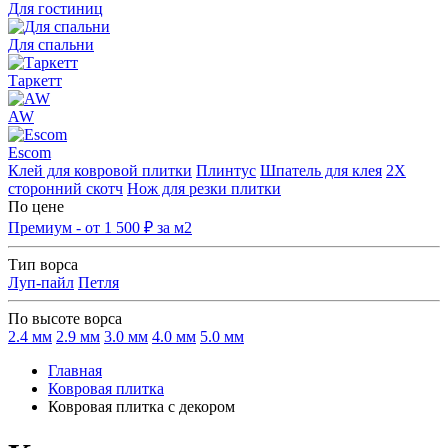
Для гостиниц
Для спальни
Таркетт
AW
Escom
Клей для ковровой плитки
Плинтус
Шпатель для клея
2Х
сторонний скотч
Нож для резки плитки
По цене
Премиум - от 1 500 ₽ за м2
Тип ворса
Луп-пайл
Петля
По высоте ворса
2.4 мм
2.9 мм
3.0 мм
4.0 мм
5.0 мм
Главная
Ковровая плитка
Ковровая плитка с декором